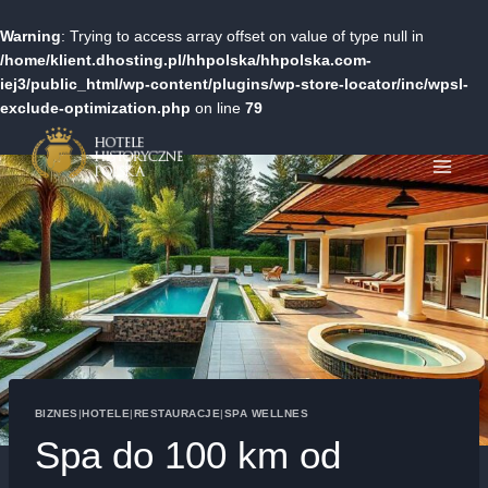
Warning
: Trying to access array offset on value of type null in
/home/klient.dhosting.pl/hhpolska/hhpolska.com-
iej3/public_html/wp-content/plugins/wp-store-locator/inc/wpsl-
exclude-optimization.php
on line
79
Przejdź
do
treści
BIZNES
|
HOTELE
|
RESTAURACJE
|
SPA WELLNES
Spa do 100 km od