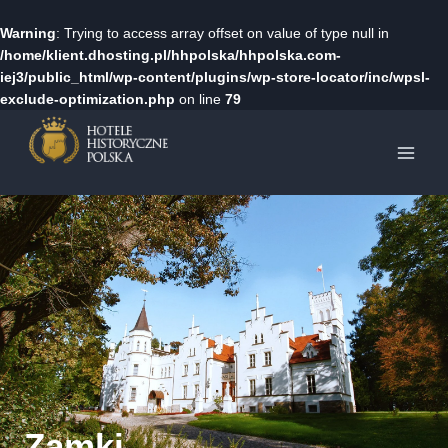
Warning
: Trying to access array offset on value of type null in
/home/klient.dhosting.pl/hhpolska/hhpolska.com-
iej3/public_html/wp-content/plugins/wp-store-locator/inc/wpsl-
exclude-optimization.php
on line
79
Przejdź
do
treści
Zamki