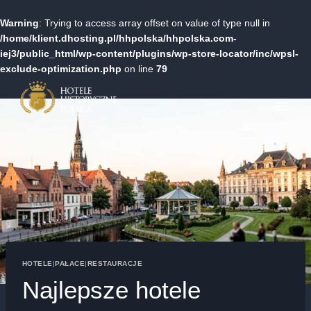
Warning
: Trying to access array offset on value of type null in
/home/klient.dhosting.pl/hhpolska/hhpolska.com-
iej3/public_html/wp-content/plugins/wp-store-locator/inc/wpsl-
exclude-optimization.php
on line
79
Przejdź
do
treści
HOTELE
|
PAŁACE
|
RESTAURACJE
Najlepsze hotele