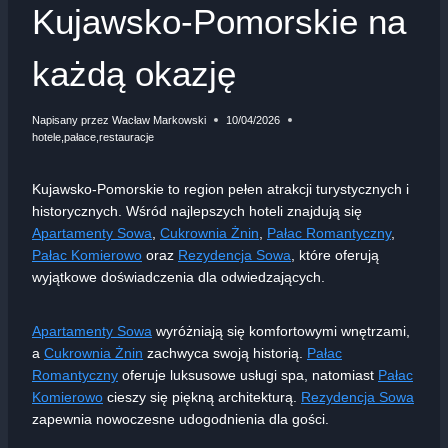
Kujawsko-Pomorskie na
każdą okazję
Napisany przez
Wacław Markowski
10/04/2026
hotele
,
pałace
,
restauracje
Kujawsko-Pomorskie to region pełen atrakcji turystycznych i
historycznych. Wśród najlepszych hoteli znajdują się
Apartamenty Sowa
,
Cukrownia Żnin
,
Pałac Romantyczny
,
Pałac Komierowo
oraz
Rezydencja Sowa
, które oferują
wyjątkowe doświadczenia dla odwiedzających.
Apartamenty Sowa
wyróżniają się komfortowymi wnętrzami,
a
Cukrownia Żnin
zachwyca swoją historią.
Pałac
Romantyczny
oferuje luksusowe usługi spa, natomiast
Pałac
Komierowo
cieszy się piękną architekturą.
Rezydencja Sowa
zapewnia nowoczesne udogodnienia dla gości.