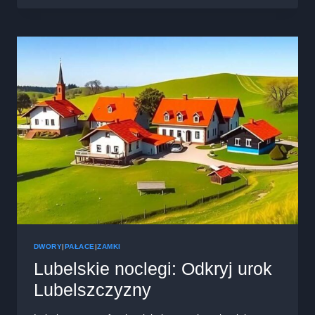
W
POLSCE:
NAJLEPSZE
MIEJSCA
NA
WYPOCZYNEK
DWORY
|
PAŁACE
|
ZAMKI
Lubelskie noclegi: Odkryj urok
Lubelszczyzny