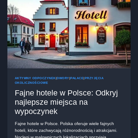
NAD
MORZEM
AKTYWNY ODPOCZYNEK
|
DWORY
|
PAŁACE
|
PRZYJĘCIA
OKOLICZNOŚCIOWE
Fajne hotele w Polsce: Odkryj
najlepsze miejsca na
wypoczynek
Fajne hotele w Polsce. Polska oferuje wiele fajnych
hoteli, które zachwycają różnorodnością i atrakcjami.
Noclegi w malowniczych lokalizacjach sprzyjają