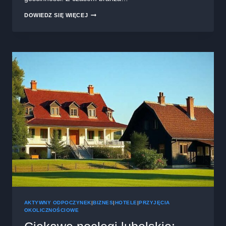
HISTORIA
DOWIEDZ SIĘ WIĘCEJ
HOTELARSTWA
W
POLSCE:
OD
ŚREDNIOWIECZA
DO
WSPÓŁCZESNOŚCI
AKTYWNY ODPOCZYNEK
|
BIZNES
|
HOTELE
|
PRZYJĘCIA
OKOLICZNOŚCIOWE