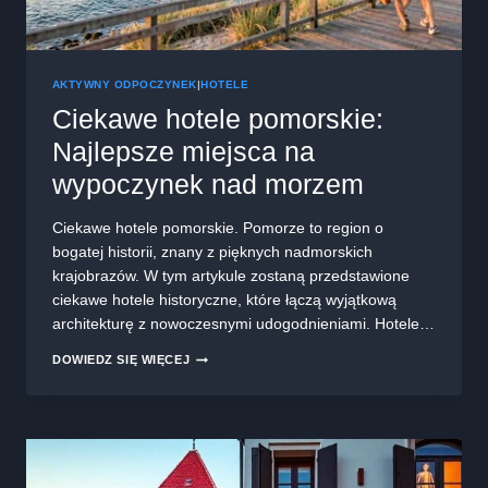
AKTYWNY ODPOCZYNEK
|
HOTELE
Ciekawe hotele pomorskie:
Najlepsze miejsca na
wypoczynek nad morzem
Ciekawe hotele pomorskie. Pomorze to region o
bogatej historii, znany z pięknych nadmorskich
krajobrazów. W tym artykule zostaną przedstawione
ciekawe hotele historyczne, które łączą wyjątkową
architekturę z nowoczesnymi udogodnieniami. Hotele…
CIEKAWE
DOWIEDZ SIĘ WIĘCEJ
HOTELE
POMORSKIE:
NAJLEPSZE
MIEJSCA
NA
WYPOCZYNEK