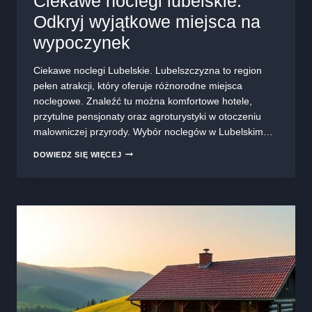
Ciekawe noclegi lubelskie:
Odkryj wyjątkowe miejsca na
wypoczynek
Ciekawe noclegi Lubelskie. Lubelszczyzna to region
pełen atrakcji, który oferuje różnorodne miejsca
noclegowe. Znaleźć tu można komfortowe hotele,
przytulne pensjonaty oraz agroturystyki w otoczeniu
malowniczej przyrody. Wybór noclegów w Lubelskim…
CIEKAWE
DOWIEDZ SIĘ WIĘCEJ
NOCLEGI
LUBELSKIE:
ODKRYJ
WYJĄTKOWE
MIEJSCA
NA
WYPOCZYNEK