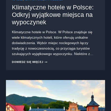
Klimatyczne hotele w Polsce:
Odkryj wyjątkowe miejsca na
wypoczynek
Klimatyczne hotele w Polsce. W Polsce znajduje się
wiele klimatycznych hoteli, które oferują unikalne
doświadczenia. Wybór miejsc noclegowych łączy
tradycję z nowoczesnością, co przyciąga turystów
szukających wyjątkowego wypoczynku. Niektóre z…
KLIMATYCZNE
DOWIEDZ SIĘ WIĘCEJ
HOTELE
W
POLSCE:
ODKRYJ
WYJĄTKOWE
MIEJSCA
NA
WYPOCZYNEK