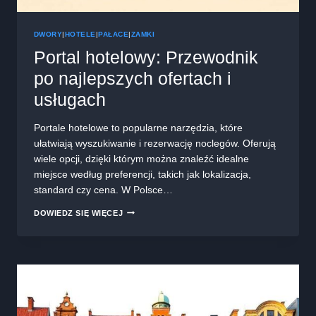
DWORY
|
HOTELE
|
PAŁACE
|
ZAMKI
Portal hotelowy: Przewodnik
po najlepszych ofertach i
usługach
Portale hotelowe to popularne narzędzia, które
ułatwiają wyszukiwanie i rezerwację noclegów. Oferują
wiele opcji, dzięki którym można znaleźć idealne
miejsce według preferencji, takich jak lokalizacja,
standard czy cena. W Polsce…
PORTAL
DOWIEDZ SIĘ WIĘCEJ
HOTELOWY:
PRZEWODNIK
PO
NAJLEPSZYCH
OFERTACH
I
USŁUGACH