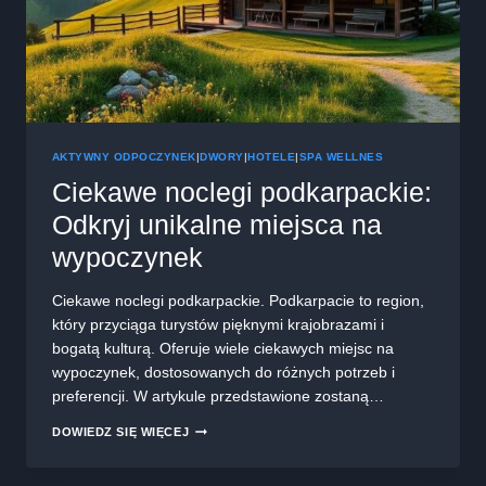
AKTYWNY ODPOCZYNEK
|
DWORY
|
HOTELE
|
SPA WELLNES
Ciekawe noclegi podkarpackie:
Odkryj unikalne miejsca na
wypoczynek
Ciekawe noclegi podkarpackie. Podkarpacie to region,
który przyciąga turystów pięknymi krajobrazami i
bogatą kulturą. Oferuje wiele ciekawych miejsc na
wypoczynek, dostosowanych do różnych potrzeb i
preferencji. W artykule przedstawione zostaną…
CIEKAWE
DOWIEDZ SIĘ WIĘCEJ
NOCLEGI
PODKARPACKIE: