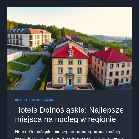
ODKRYJ
UNIKALNE
MIEJSCA
NA
WYPOCZYNEK
HOTELE
|
PAŁACE
|
ZAMKI
Hotele Dolnośląskie: Najlepsze
miejsca na nocleg w regionie
Hotele Dolnośląskie cieszą się rosnącą popularnością
wśród turystów. Region ten oferuje różnorodne miejsca