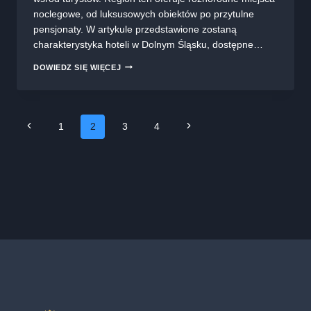
noclegowe, od luksusowych obiektów po przytulne
pensjonaty. W artykule przedstawione zostaną
charakterystyka hoteli w Dolnym Śląsku, dostępne…
HOTELE
DOWIEDZ SIĘ WIĘCEJ
DOLNOŚLĄSKIE:
NAJLEPSZE
MIEJSCA
NA
Nawigacja
1
2
3
4
NOCLEG
Poprzednia
Następna
W
REGIONIE
strona
strona
strony