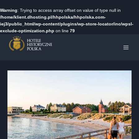
Warning
: Trying to access array offset on value of type null in
/home/klient.dhosting.pl/hhpolska/hhpolska.com-
iej3/public_html/wp-content/plugins/wp-store-locator/inc/wpsl-
exclude-optimization.php
on line
79
Przejdź
do
treści