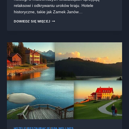
relaksowi i odkrywaniu uroków kraju. Hotele
historyczne, takie jak Zamek Janów…
FAJNE
DOWIEDZ SIĘ WIĘCEJ
HOTELE
W
POLSCE:
ODKRYJ
NAJLEPSZE
MIEJSCA
NA
WYPOCZYNEK
HOTELE
|
RESTAURACJE
|
SPA WELLNES