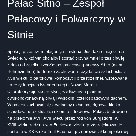
Pałac Sitno – Zespół
Pałacowy i Folwarczny w
Sitnie
Spokój, przestrzeń, elegancja i historia. Jest takie miejsce na
Świecie, w którym chciałbyś zostać przynajmniej przez chwilę,
z dala od zgiełku i życZespół pałacowo-parkowy Sitno (niem.
Hohenziethen) to dobrze zachowana rezydencja szlachecka z
XVII wieku, o barokowej kompozycji przestrzennej, wzorowana
na rezydencjach Brandenburgii i Nowej Marchii.
Charakteryzuje się prostym, wydłużonym planem,
dwukondygnacyjną bryłą i wysokim, czterospadowym dachem.
W pałacu zachował się oryginalny układ sal, dębowa klatka
schodowa oraz stolarka okienna i drzwiowa. Pałac zbudowano
na przełomie XVI i XVII wieku przez ród von Burgsdorff. W
XVIII wieku rodzina von Enckevort zleciła przeprojektowanie
parku, a w XX wieku Emil Plauman przeprowadził kompleksowy