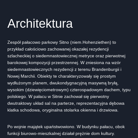
Architektura
Zespół pałacowo parkowy Sitno (niem.Hohenziethen) to
przykład całościowo zachowanej okazałej rezydencji
szlacheckiej o siedemnastowiecznej metryce oraz pierwotnej
barokowej kompozycji przestrzennej. W zniesiona na wzór
siedemnastowiecznych rezydencji z terenu Brandenburgii i
Nowej Marchii. Obiekty te charakteryzowały się prostym
wydłużonym planem, dwukondygnacyjną masywną bryłą,
wysokim (dziewięciometrowym) czterospadowym dachem, typu
polskiego. W pałacu w Sitnie zachował się pierwotny
dwutraktowy układ sal na parterze, reprezentacyjna dębowa
klatka schodowa, oryginalna stolarka okienna i drzwiowa.
Po wojnie majątek upaństwowiono. W budynku pałacu, obok
funkcji biurowo-mieszkalnej działał prężnie dom kultury.