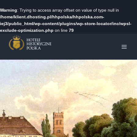
Warning
: Trying to access array offset on value of type null in
/home/klient.dhosting.pl/hhpolska/hhpolska.com-
iej3/public_html/wp-content/plugins/wp-store-locator/inc/wpsl-
exclude-optimization.php
on line
79
Przejdź
do
treści