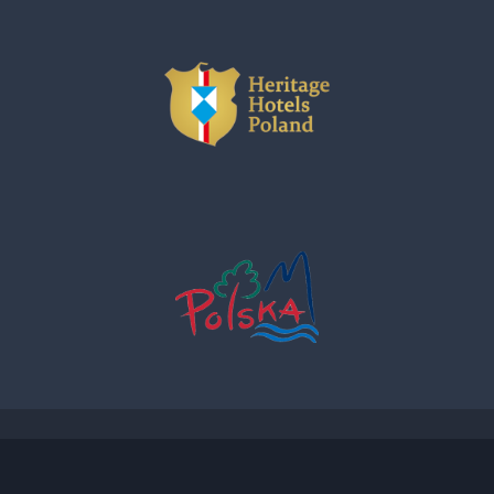
ADRES ul. Twarda 18, 00-105 Warszawa / ADRES EMAIL
bozenaszok@hhpolska.com / NUMER TELEFONU +48 601 622 780 /