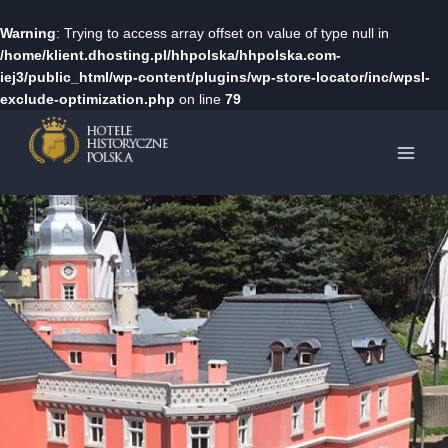
Warning
: Trying to access array offset on value of type null in
/home/klient.dhosting.pl/hhpolska/hhpolska.com-
iej3/public_html/wp-content/plugins/wp-store-locator/inc/wpsl-
exclude-optimization.php
on line
79
Przejdź
do
treści