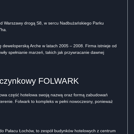
y od Warszawy drogą S8, w sercu Nadbużańskiego Parku
7ha.
 deweloperską Arche w latach 2005 – 2008. Firma istnieje od
iły spełnianie marzeń, takich jak przywracanie dawnej
poczynkowy FOLWARK
Nowa część hotelowa swoją nazwą oraz formą zabudowań
 terenie. Folwark to kompleks w pełni nowoczesny, ponieważ
 Pałacu Łochów, to zespół budynków hotelowych z centrum