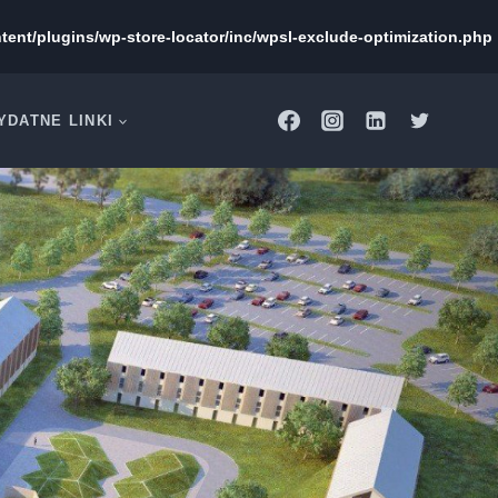
tent/plugins/wp-store-locator/inc/wpsl-exclude-optimization.php
YDATNE LINKI