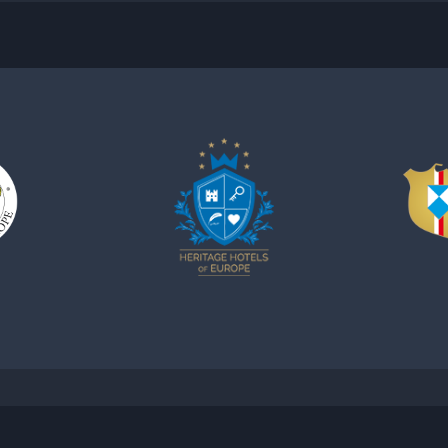
AIL bozenaszok@hhpolska.com / NUMER TELEFONU +48 601 622 780 / NIP 6