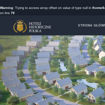
Warning
: Trying to access array offset on value of type null in
/home/k
on line
79
Przejdź
do
STRONA GŁÓW
treści