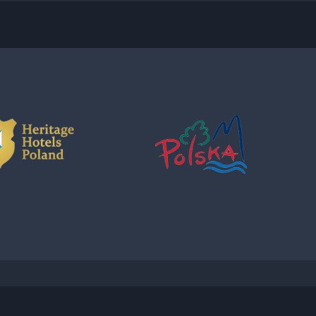
793007944 / KRS 0000310900 © 2026
SOBRINOdigital