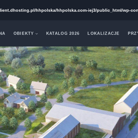
lient.dhosting.pl/hhpolska/hhpolska.com-iej3/public_html/wp-con
NA
OBIEKTY
KATALOG 2026
LOKALIZACJE
PRZ