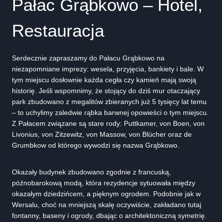
Pałac Grąbkowo – Hotel,
Restauracja
Serdecznie zapraszamy do Pałacu Grąbkowo na
niezapomniane imprezy: wesela, przyjęcia, bankiety i bale. W
tym miejscu dosłownie każda cegła czy kamień mają swoją
historię. Jeśli wspomnimy, że stojący do dziś mur otaczający
park zbudowano z megalitów zbieranych już 5 tysięcy lat temu
– to uchylimy zaledwie rąbka barwnej opowieści o tym miejscu.
Z Pałacem związane są stare rody: Puttkamer, von Boen, von
Livonius, von Zitzewitz, von Massow, von Blücher oraz de
Grumbkow od którego wywodzi się nazwa Grąbkowo.
Okazały budynek zbudowano zgodnie z francuską,
późnobarokową modą, która rezydencje sytuowała między
okazałym dziedzińcem, a pięknym ogrodem. Podobnie jak w
Wersalu, choć na mniejszą skalę oczywiście, zakładano tutaj
fontanny, baseny i ogrody, dbając o architektoniczną symetrię.