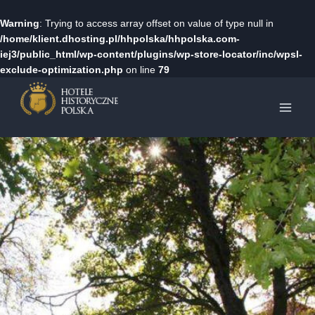
Warning
: Trying to access array offset on value of type null in
/home/klient.dhosting.pl/hhpolska/hhpolska.com-
iej3/public_html/wp-content/plugins/wp-store-locator/inc/wpsl-
exclude-optimization.php
on line
79
Przejdź
do
treści