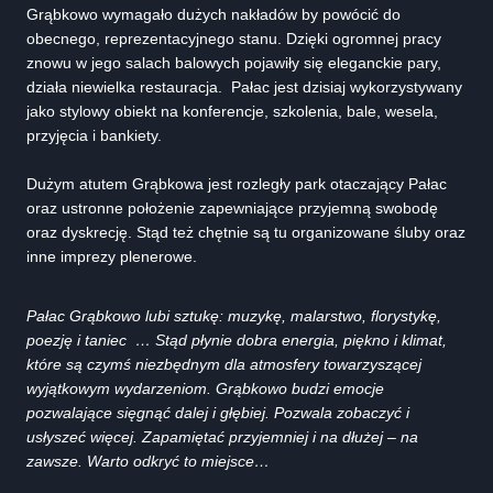
Grąbkowo wymagało dużych nakładów by powócić do
obecnego, reprezentacyjnego stanu. Dzięki ogromnej pracy
znowu w jego salach balowych pojawiły się eleganckie pary,
działa niewielka restauracja.
Pałac jest dzisiaj wykorzystywany
jako stylowy obiekt na konferencje, szkolenia, bale, wesela,
przyjęcia i bankiety.
Dużym atutem Grąbkowa jest rozległy park otaczający Pałac
oraz ustronne położenie zapewniające przyjemną swobodę
oraz dyskrecję. Stąd też chętnie są tu organizowane śluby oraz
inne imprezy plenerowe.
Pałac Grąbkowo lubi sztukę: muzykę, malarstwo, florystykę,
poezję i taniec … Stąd płynie dobra energia, piękno i klimat,
które są czymś niezbędnym dla atmosfery towarzyszącej
wyjątkowym wydarzeniom. Grąbkowo budzi emocje
pozwalające sięgnąć dalej i głębiej. Pozwala zobaczyć i
usłyszeć więcej. Zapamiętać przyjemniej i na dłużej – na
zawsze. Warto odkryć to miejsce…