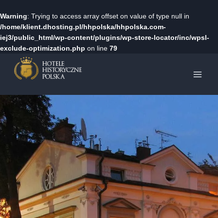
Warning
: Trying to access array offset on value of type null in
/home/klient.dhosting.pl/hhpolska/hhpolska.com-
iej3/public_html/wp-content/plugins/wp-store-locator/inc/wpsl-
exclude-optimization.php
on line
79
Przejdź
do
treści