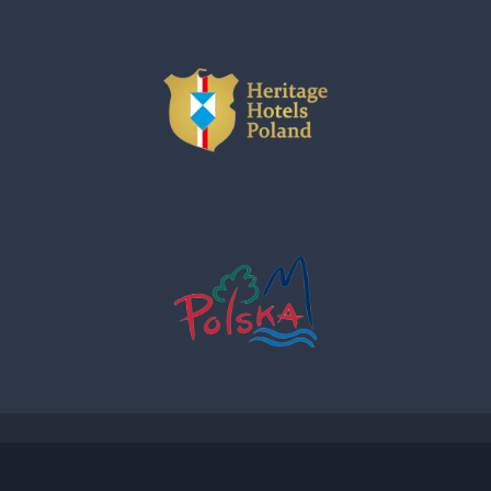
ADRES ul. Twarda 18, 00-105 Warszawa / ADRES EMAIL
bozenaszok@hhpolska.com / NUMER TELEFONU +48 601 622 780 /