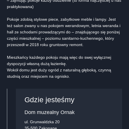
– zajmując pokoje każdy oddzielnie (to forma najczęściej u nas
praktykowana)
Pokoje zdobią stylowe piece, zabytkowe meble i lampy. Jest
też salon zwany u nas pokojem werandowym, letnia weranda i
hall ze schodami prowadzącymi do – znajdującego się poniżej
części mieszkalnej – poziomu sanitarno-kuchennego, który
przeszedł w 2018 roku gruntowny remont.
Mieszkańcy każdego pokoju mają więc do swej wyłącznej
dyspozycji własną dużą łazienkę.
Wokół domu jest duży ogród z naturalną głęboką, czynną
studnią oraz miejscem na ognisko.
Gdzie jesteśmy
Dom muzealny Ornak
ul. Grunwaldzka 20
35-500 Zakopane