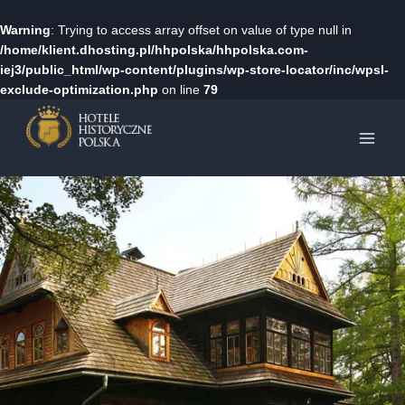
Warning
: Trying to access array offset on value of type null in
/home/klient.dhosting.pl/hhpolska/hhpolska.com-
iej3/public_html/wp-content/plugins/wp-store-locator/inc/wpsl-
exclude-optimization.php
on line
79
Przejdź
do
treści